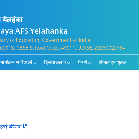
स येलहंका
laya AFS Yelahanka
try of Education, Government of India
: 800013, CBSE School Code: 49011, UDISE: 29280720734
नामांकन सांख्यिकी
क्रियाकलाप
गैलरी
ऑनलाइन शुल्क
प
बीएसई परिणाम